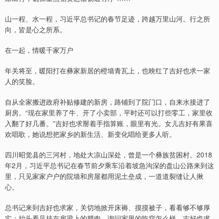
山一程、水一程，习近平总书记的春节足迹，跨越万里山河。行之所
向，皆是心之所系。
在一起，情暖千家万户
年关将至，暖阳打在彝家新居的橙墙青瓦上，也映红了吉好也求一家
人的笑脸。
自从全家搬进政府补贴修建的新房，路铺到了院门口，自来水接进了
厨房。“现在家里养了牛、开了小卖部，平时还可以打些零工，家里收
入翻了好几番。”吉好也求掰着手指算账，眼里有光。女儿吉好有果喜
欢唱歌，她说想把家乡的新生活、新变化唱给更多人听。
四川昭觉县的三河村，地处大凉山深处，曾是一个彝族贫困村。2018
年2月，习近平总书记在春节前夕乘车沿着坡急沟深的盘山公路来到这
里，只见家家户户的院墙和房屋都用泥土垒成，一道道裂缝让人揪
心。
总书记来到吉好也求家，关切地掀开床褥、摸摸被子，看看够不够厚
实；抬头看见挂在房梁上的腊肉，询问家里的吃穿怎么样。吉好也求