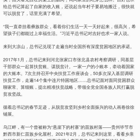
给总书记算起了自家的收入账，还说起当年村子要易地搬迁，很快就
可以脱贫了，话里充满了希望。
“我一直牵挂着彝族群众，看着你们生活一天一天好起来，很高兴，希
望孩子们都能过上幸福生活。”习近平总书记对吉好也求一家人说。
来到大凉山，总书记兑现了走遍当时全国所有深度贫困地区的承诺。
2017年1月，总书记来到河北张家口市张北县农村考察调研，同基层
干部群众一起算扶贫账、谋脱贫计。一家一户的小账本，牵动着国家
的大账本。7次主持召开中央扶贫工作座谈会，50多次深入基层调研
扶贫工作，走遍14个集中连片特困地区……总书记面对面同贫困群众
聊家常、算细账，提出精准扶贫战略，带领全党全国各族人民打赢脱
贫攻坚战。
循着总书记的春节足迹，从脱贫攻坚到乡村全面振兴的动人画卷徐徐
铺展。
乌江畔，有一个曾被称为“悬崖下的村寨”的苗族村落——贵州毕节市
黔西市新仁苗族乡化屋村。2021年2月，总书记来到这里，看看乡亲