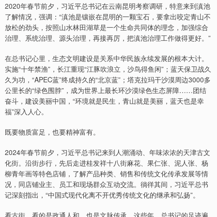
2020年春节前夕，习近平总书记在云南昆明考察调研，特意来到滇池
了解情况，强调：“滇池是镶嵌在昆明的一颗宝石，要拿出咬定青山不
放松的劲头，按照山水林田湖草是一个生命共同体的理念，加强综合
治理、系统治理、源头治理，再接再厉，把滇池治理工作做得更好。”
在总书记心里，生态文明建设是关系中华民族永续发展的根本大计。
实施“十年禁渔”，长江重现“江豚吹浪立，沙鸟得鱼闲”；蓝天保卫战久
久为功，“APEC蓝”终成持久的“北京蓝”；塔克拉玛干沙漠周边3000多
公里长的“绿色围脖”，成为世界上最长环沙漠绿色生态屏障……团结
奋斗，建设美丽中国，“环境就是民生，青山就是美丽，蓝天也是幸
福”深入人心。
既要物质富足，也要精神富有。
2024年春节前夕，习近平总书记来到人潮涌动、年味浓浓的天津古文
化街。沿街步行，先后走进桂发祥十八街麻花、果仁张、泥人张、杨
柳青年画等特色店铺，了解产品种类、销售和传统文化传承发展等情
况，同店铺业主、员工和现场群众互动交流。徜徉其间，习近平总书
记深刻指出，“中国式现代化离不开优秀传统文化的继承和弘扬”。
看古街，看的是政通人和，也是文脉传承。这些年，总书记的足迹遍