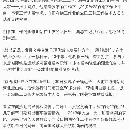
大家一一握手问好。他沿着狭窄的工梯下到20多米深的地下作业平
台，察看工程进展情况，向正在施工作业的农民工和工程技术人员表
达新春的祝福。
刚参加工作的李维川站在工友的队伍里，离总书记那么近，他感到特
别幸运。
“总书记说，发展公共交通是现代城市发展的方向。”殷殷嘱托，在李
维川心里种下了一颗种子。13年来，他扎根一线，奋力打拼，参与了
京唐城际铁路运潮减河隧道盾构段等10多条盾构隧道的测量任务，并
一次性通过国家“一级建造师”执业资格考试。
“京唐城际铁路在2025年12月30日实现了全线运营，从北京通州站到
河北唐山站，最快运行时间缩短至50多分钟。”李维川自豪地说，“从
一名农民工成长为高级技术人员，是总书记的关怀激励我成长。”
看望在岗执勤的民警和协警，向环卫工人祝贺新年，从“的哥”“的姐”那
儿了解节日期间出租车运营情况……2013年的这一天，顶着凛冽的寒
风，总书记深入人民群众，向节日期间坚守工作岗位的各条战线劳动
者致以节日的问候，向全国各族人民致以新春的祝福。