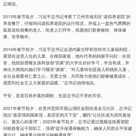
正纲说。
2013年春节前夕，习近平总书记考察了兰州市城关区“虚拟养老院”的
养老餐厅，仔细询问虚拟养老院的运行情况，并端上一盘热气腾腾的
饭菜送给就餐的老人，给老人们拜年，祝愿他们新春愉快、身体健
康、安享晚年。
2014年春节前夕，习近平总书记走进内蒙古呼和浩特市儿童福利院，
看望在这里入住的儿童。在模拟家庭，他向代养妈妈握手问好；在宿
舍，他鼓励聋哑女孩和放假“回家”的大学生好好学习，学业有成，并
伸出大拇指向她们学习哑语“谢谢”。“对儿童特别是孤儿和残疾儿童，
全社会都要有仁爱之心、关爱之情，共同努力使他们能够健康成长，
感受到社会主义大家庭的温暖。”总书记动情地说。
平安，是老百姓朴素的期盼，也是总书记不变的关切。
2021年春节前夕，在贵州贵阳市观山湖区金阳街道金元社区，总书记
指出“基层强则国家强，基层安则天下安”，嘱托“让社区成为居民最放
心、最安心的港湾”；2023年春节前夕，总书记通过视频连线看望慰
问铁路客运干部职工，强调“提升保通保畅能力，确保人民群众平安健
康出行，确保重点物资运输畅通有序”……