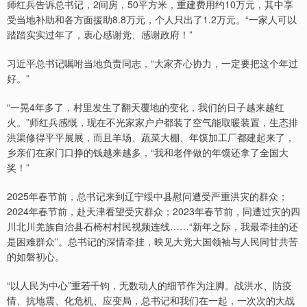
师红兵告诉总书记，2间房，50平方米，重建费用约10万元，其中享
受当地补助和各方面援助8.8万元，个人只出了1.2万元。“一家人可以
踏踏实实过年了，衷心感谢党、感谢政府！”
习近平总书记嘱咐当地负责同志，“大家齐心协力，一定要把这个年过
好。”
“一晃4年多了，村里发生了翻天覆地的变化，我们的日子越来越红
火。”师红兵感慨，现在不光家家户户都装了空气能取暖装置，生态排
洪渠修得平平展展，而且羊场、蔬菜大棚、年馍加工厂都建起来了，
乡亲们在家门口挣的钱越来越多，“我和老伴做的年馍还拿了全国大
奖！”
2025年春节前，总书记来到辽宁绥中县慰问遭受严重洪灾的群众；
2024年春节前，赴天津看望受灾群众；2023年春节前，同遭过灾的四
川北川羌族自治县石椅村村民视频连线……“新年之际，我最牵挂的还
是困难群众”。总书记的深情牵挂，映见大党大国领袖与人民同甘共苦
的如磐初心。
“以人民为中心”重若千钧，无数动人的细节作为注脚。战洪水、防疫
情、抗地震、化危机、应变局，总书记和我们在一起，一次次的大战