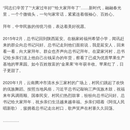
“同志们辛苦了”“大家过年好”“给大家拜年了”……新时代，融融春光
里，一个个微镜头，一句句家常话，紧紧连着领袖心、百姓心。
拜年，中华民族的传统习俗，表达着美好祝愿。
2015年2月，总书记回到陕西延安。在杨家岭福州希望小学，闻讯赶
来的群众向总书记问好。总书记走到他们面前说，我是延安人，回来
看一看，向大家拜年。群众也齐声向总书记拜年。在梁家河村，总书
记给乡亲们送上他自己出钱采办的年货，察看了已成为优质苹果生产
基地的苹果园。如今百姓致富的“金果果”年年获丰收。苹果红了，日
子更甜了。
2020年1月，云南腾冲市清水乡三家村的广场上，村民们跳起了欢快
的佤族舞蹈。按照当地风俗，习近平总书记敲响三声佤族木鼓，祝福
来年风调雨顺、国泰民安。村民们热烈鼓掌，纷纷向总书记问好。总
书记给大家拜年，祝乡亲们生活越来越幸福。乡亲们唱着《阿佤人民
唱新歌》，簇拥着总书记走出村口，歌声笑声在村寨久久回荡。
…………