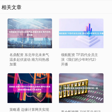
相关文章
名鼎配资 东北华北未来气
领航配资 TF四代全员主
温多起伏波动 南方闷热感
演《我们的少年时代2》
加重
开播
策略通 边缘计算网关实现
赢金配资网 习近平总书记