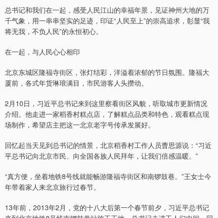
总书记和我们在一起，感受人民江山的幸福年景，见证神州大地的万
千气象，用一串串坚实的足迹，印证“人民至上”的崇高追求，彰显“我
将无我，不负人民”的永恒初心。
在一起，与人民心心相印
北京东城区隆福寺街区，张灯结彩，洋溢着浓郁的节日氛围。隆福大
厦前，各式年货琳琅满目，市民游客人头攒动。
2月10日，习近平总书记来到这里察看街区风貌，听取城市更新情况
介绍。他走进一家稻香村糕点店，了解糕点品类和特色，观看糕点现
场制作，希望店主把这一北京老字号传承发展好。
回忆起当天见到总书记的情景，北京稻香村工作人员曹思源说：“习近
平总书记向北京市民、向全国各族人民拜年，让我们倍感温暖。”
“真方便，坐着地铁8号线就能畅游隆福寺街区和南锣鼓巷。”王女士今
年带着家人来北京旅行过春节。
13年前，2013年2月，党的十八大后第一个春节前夕，习近平总书记
来到北京地铁8号线南锣鼓巷站施工工地。总书记走进工人们中间，同