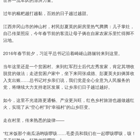
过年的糍粑越打越黏，百姓的日子越过越甜。
江西井冈山市的神山村，村民彭夏英的厨房里热气腾腾：儿子掌灶，
自己传菜照应，今年春节前的客流让母子俩在自家农家乐里忙得脚不
沾地。
2016年春节前夕，习近平总书记沿着崎岖山路辗转来到这里。
当年这里还是一个贫困村。来到红军烈士后代左秀发家，肯定其增收
脱贫的做法；走进贫困户家中，坐下来同张成德、彭夏英夫妇俩算收
入支出账……总书记对乡亲们说，我们党是全心全意为人民服务的
党，将继续大力支持老区发展，让乡亲们日子越过越好。
如今，这里不光道路更通畅、产业更兴旺，红色乡村旅游也越做越红
火，实现了从“空心村”到“幸福村”的山乡巨变。
走在村里，传来熟悉的旋律——
“红米饭那个南瓜汤哟咳啰咳……毛委员和我们在一起啰咳啰咳，咳！
天天打胜仗，打胜仗咳啰咳。”