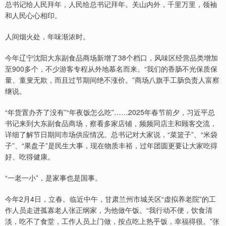
总书记给人民拜年，人民给总书记拜年。关山内外，千里万里，领袖
和人民心心相印。
人间烟火处，年味渐浓时。
今年辽宁沈阳大东副食品商场新增了38个档口，风味区经营品类增加
至900多个，不少游客专程从外地慕名而来。“我们的香肠不光保质保
量、童叟无欺，而且过节期间绝不涨价。”商场八旗手工肠负责人富察
继说。
“年货置办齐了没有”“年夜饭怎么吃”……2025年春节前夕，习近平总
书记来到大东副食品商场，察看多家店铺，频频同店主和顾客交流，
详细了解节日期间市场供应情况。总书记对大家说，“菜篮子”、“米袋
子”、“果盘子”是民生大事，现在物质丰裕，过年团圆更要让大家吃得
好、吃得健康。
“一老一小”，是家事也是国事。
今年2月4日，立春。临近中午，甘肃兰州市城关区“虚拟养老院”的工
作人员走进孤寡老人张正纲家，为他做午饭。“我行动不便，饮食清
淡，吃不了食堂，工作人员上门做，按点吃上热乎饭，幸福得很。”张