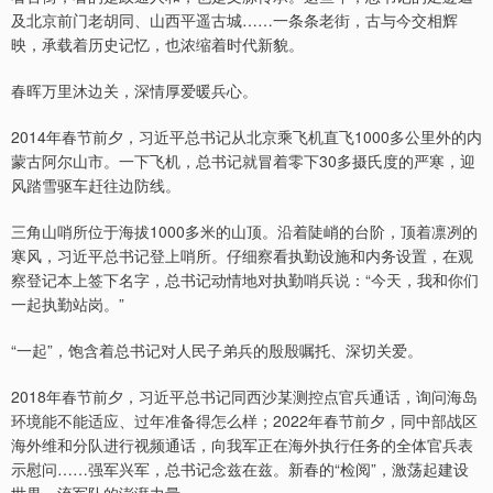
及北京前门老胡同、山西平遥古城……一条条老街，古与今交相辉
映，承载着历史记忆，也浓缩着时代新貌。
春晖万里沐边关，深情厚爱暖兵心。
2014年春节前夕，习近平总书记从北京乘飞机直飞1000多公里外的内
蒙古阿尔山市。一下飞机，总书记就冒着零下30多摄氏度的严寒，迎
风踏雪驱车赶往边防线。
三角山哨所位于海拔1000多米的山顶。沿着陡峭的台阶，顶着凛冽的
寒风，习近平总书记登上哨所。仔细察看执勤设施和内务设置，在观
察登记本上签下名字，总书记动情地对执勤哨兵说：“今天，我和你们
一起执勤站岗。”
“一起”，饱含着总书记对人民子弟兵的殷殷嘱托、深切关爱。
2018年春节前夕，习近平总书记同西沙某测控点官兵通话，询问海岛
环境能不能适应、过年准备得怎么样；2022年春节前夕，同中部战区
海外维和分队进行视频通话，向我军正在海外执行任务的全体官兵表
示慰问……强军兴军，总书记念兹在兹。新春的“检阅”，激荡起建设
世界一流军队的澎湃力量。