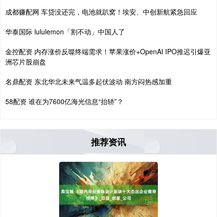
成都赚配网 车贷没还完，电池就趴窝！埃安、中创新航紧急回应
华泰国际 lululemon「割不动」中国人了
金控配资 内存涨价反噬终端需求！苹果涨价+OpenAI IPO推迟引爆亚
洲芯片股崩盘
名鼎配资 东北华北未来气温多起伏波动 南方闷热感加重
58配资 谁在为7600亿海光信息“抬轿”？
推荐资讯