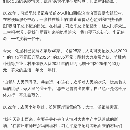
们脱贫后的实际情况，强调“实现小康不是终点，而是新的起点”。
2022年，习近平总书记春节前夕来到山西临汾市汾西县僧念镇段村。
在村便民服务中心，一张挂在墙上的“防止返贫动态监测和帮扶作战
图”吸引了总书记的目光。在村里，习近平总书记指出，让人民群众过
上幸福生活，是我们党百年来的执着追求，我们要不忘初心、牢记使
命，一代接着一代干。
今天，化屋村已发展农家乐40家、民宿25家，人均可支配收入从2020
年的1.15万元跃升至2025年的3.35万元；段村大力发展光伏、羊肚菌
种植等产业，村集体收入从2021年的12万元增长到2025年的50万
元，群众的生活一年比一年好。
“自觉与人民同呼吸、共命运、心连心，欢乐着人民的欢乐，忧患着人
民的忧患，做人民的孺子牛。”总书记曾提出要求，自己也正是这样身
体力行、率先垂范的。
2022年，农历小年刚过，汾河两岸瑞雪纷飞，大地一派银装素裹。
“我今天到山西来，主要是关心去年灾情对大家生产生活造成的影
响。”在霍州市师庄乡冯南垣村，习近平总书记对闻讯而来的村民们