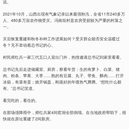
说。
2021年10月，山西出现有气象记录以来最强秋汛，全省11市240多万
人、480多万亩农作物受灾。冯南垣村是农房受损较为严重的村落之
一。
灾后恢复重建和秋冬补种工作进展如何？受灾群众能否安全温暖过
冬？无不牵动着总书记的心。
村民师红兵一家三代五口人迎出门外，热情邀请总书记到家里看看。
总书记先后走进储藏室、厨房，察看年货：生的有萝卜、白菜、猪
肉、粉条、苹果、大枣……熟的有豆腐、丸子、带鱼、酥肉……打开
冰箱，有菜有蛋；掀开锅盖，刚蒸好的年馍热气腾腾。“想吃什么都
有。”总书记笑道。
看完吃的，看住的。
在那场强降雨中，师红兵家4间窑洞全部倒塌。在当地政府帮助下，很
快就在原址重建了2间新房。