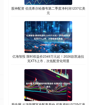
股神配资 伯克希尔哈撒韦第二季度净利润1237亿美
元
亿海智投 限时权益价2349万元起！2026款凯迪拉
克XT5上市，次低配变化明显
股牛网 云顶新耀宣布配售股份 拟集资约15725亿港