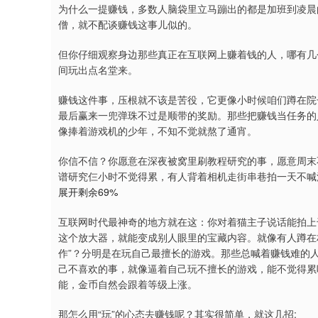
为什么一提赚钱，多数人脑袋里立马蹦出的都是加班到凌晨的
僧，就不配谈赚钱这事儿似的。
但你仔细观察身边那些真正在互联网上赚着钱的人，哪有几
间玩出点名堂来。
赚钱这件事，压根就不该是苦役，它更像小时候咱们蹲在院
最后赢来一兜弹珠不过是顺带的奖励。那些把赚钱当任务的
像捧着游戏机的少年，不知不觉就熬了通宵。
你信不信？你愿意在深夜被窝里刷教程研究的事，愿意周末
谱研究仨小时不觉得累，有人背着相机走街串巷拍一天不喊渴
展开剩余69%
互联网时代最神奇的地方就在这：你对着猫主子说话能拍上千
这个放大器，就能变成别人眼里的宝藏内容。就像有人蹲在
作”？分明是在玩自己最擅长的游戏。那些总喊着赚钱难的人，
己不喜欢的事，就像逼着自己玩不擅长的游戏，能不觉得累
能，金币自然会跟着等级上涨。
那怎么用“玩”的心态去赚钱呢？其实很简单，就这几招: