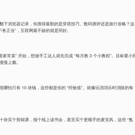
翻下浏览器记录，你搜得最勤的是穿搭技巧、数码测评还是旅行攻略？这
不务正业”，互联网最不缺的就是同好。
 道家常菜” 开始，想做手工达人就先完成 “每月教 3 个小教程”。目标要小
慢慢上瘾。
怕只有 10 块钱，这些都是你的 “经验值”。就像玩消消乐时消除的每
十块买个剪辑课，报个线上读书会，甚至买个更顺手的麦克风，这些 “氪