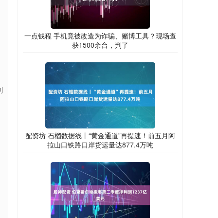
一点钱程 手机竟被改造为诈骗、赌博工具？现场查
获1500余台，判了
到
配资坊 石榴数据线丨“黄金通道”再提速！前五月阿
拉山口铁路口岸货运量达877.4万吨