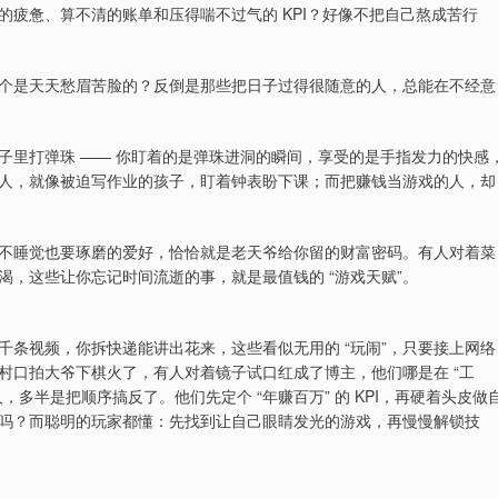
疲惫、算不清的账单和压得喘不过气的 KPI？好像不把自己熬成苦行
个是天天愁眉苦脸的？反倒是那些把日子过得很随意的人，总能在不经意
子里打弹珠 —— 你盯着的是弹珠进洞的瞬间，享受的是手指发力的快感
人，就像被迫写作业的孩子，盯着钟表盼下课；而把赚钱当游戏的人，却
不睡觉也要琢磨的爱好，恰恰就是老天爷给你留的财富密码。有人对着菜
，这些让你忘记时间流逝的事，就是最值钱的 “游戏天赋”。
条视频，你拆快递能讲出花来，这些看似无用的 “玩闹”，只要接上网络
村口拍大爷下棋火了，有人对着镜子试口红成了博主，他们哪是在 “工
多半是把顺序搞反了。他们先定个 “年赚百万” 的 KPI，再硬着头皮做
吗？而聪明的玩家都懂：先找到让自己眼睛发光的游戏，再慢慢解锁技