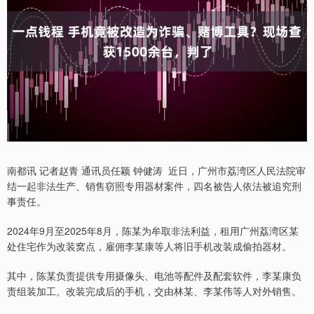
南都讯 记者赵青 通讯员任颖 钟健涛 近日，广州市荔湾区人民法院审
结一起非法生产、销售窃照专用器材案件，四名被告人依法被追究刑
事责任。
2024年9月至2025年8月，陈某为牟取非法利益，租用广州荔湾区某
处住宅作为改装窝点，雇佣李某康等人将旧手机改装成偷拍器材。
其中，陈某负责提供专用摄像头、电池等配件及配套软件，李某康负
责组装加工。改装完成后的手机，交由林某、李某伟等人对外销售。