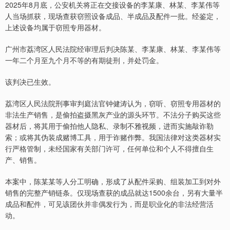
2025年8月底，公安机关将正在交接设备的李某康、林某、李某伟等
人当场抓获，现场查获窃照设备成品、半成品及配件一批。经鉴定，
上述设备均属于窃照专用器材。
广州市荔湾区人民法院经审理后判决陈某、李某康、林某、李某伟等
一年二个月至九个月不等的有期徒刑，并处罚金。
该判决已生效。
荔湾区人民法院刑事审判庭法官钟健涛认为，窃听、窃照专用器材的
非法生产销售，是偷拍盗摄黑灰产业的源头环节。不法分子购买这些
器材后，将其用于偷拍他人隐私、录制不雅视频，进而实施敲诈勒
索；或将其伪装成赌博工具，用于诈赌作弊。我国法律对这类器材实
行严格管制，未经国家有关部门许可，任何单位和个人不得擅自生
产、销售。
本案中，陈某某等人分工明确，形成了从配件采购、组装加工到对外
销售的完整产销链条。仅现场查获的成品就达1500余台，另有大量半
成品和配件，可见该团伙并非偶发行为，而是职业化的非法经营活
动。