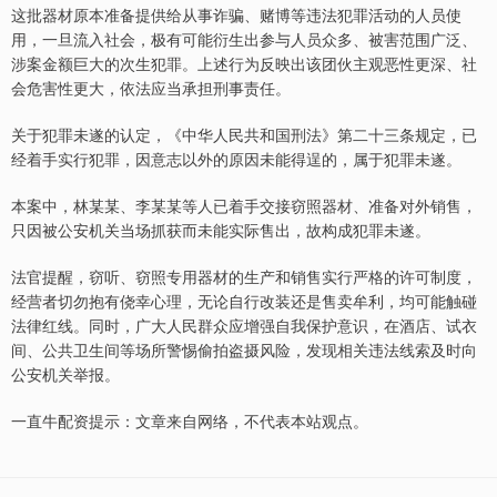
这批器材原本准备提供给从事诈骗、赌博等违法犯罪活动的人员使
用，一旦流入社会，极有可能衍生出参与人员众多、被害范围广泛、
涉案金额巨大的次生犯罪。上述行为反映出该团伙主观恶性更深、社
会危害性更大，依法应当承担刑事责任。
关于犯罪未遂的认定，《中华人民共和国刑法》第二十三条规定，已
经着手实行犯罪，因意志以外的原因未能得逞的，属于犯罪未遂。
本案中，林某某、李某某等人已着手交接窃照器材、准备对外销售，
只因被公安机关当场抓获而未能实际售出，故构成犯罪未遂。
法官提醒，窃听、窃照专用器材的生产和销售实行严格的许可制度，
经营者切勿抱有侥幸心理，无论自行改装还是售卖牟利，均可能触碰
法律红线。同时，广大人民群众应增强自我保护意识，在酒店、试衣
间、公共卫生间等场所警惕偷拍盗摄风险，发现相关违法线索及时向
公安机关举报。
一直牛配资提示：文章来自网络，不代表本站观点。