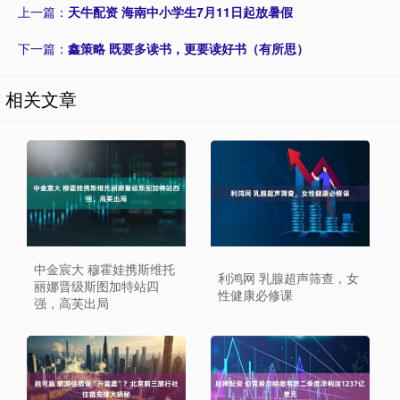
上一篇：
天牛配资 海南中小学生7月11日起放暑假
下一篇：
鑫策略 既要多读书，更要读好书（有所思）
相关文章
中金宸大 穆霍娃携斯维托
利鸿网 乳腺超声筛查，女
丽娜晋级斯图加特站四
性健康必修课
强，高芙出局