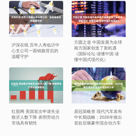
方圆之道 中国发展为全球
泸深在线 百年人寿临沂中
南方国家创造了新机遇
心支公司一面锦旗背后的
（国际论坛·读懂中国·读
温暖守护
懂中国式现代化）
红股网 美国首次申请失业
鼎冠策略资 现代汽车发布
救济人数下降 表明劳动力
中长期战略：2026年推出
市场具有韧性
首款后驱豪华混合动力车