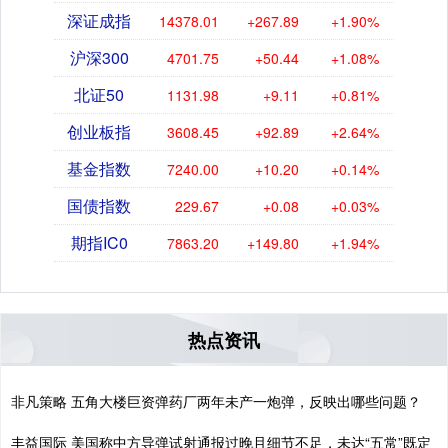
深证成指
14378.01
+267.89
+1.90%
沪深300
4701.75
+50.44
+1.08%
北证50
1131.98
+9.11
+0.81%
创业板指
3608.45
+92.89
+2.64%
基金指数
7240.00
+10.20
+0.14%
国债指数
229.67
+0.08
+0.03%
期指IC0
7863.20
+149.80
+1.94%
热点资讯
非凡策略 五角大楼巨资弹药厂两年未产一炮弹，反映出哪些问题？
丰益国际 美国称中方导弹试射通报过晚且细节不足，未达“五常”既定