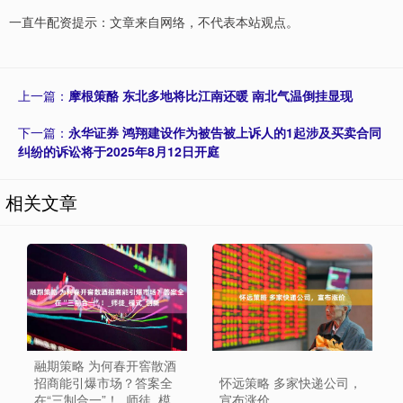
一直牛配资提示：文章来自网络，不代表本站观点。
上一篇：
摩根策酪 东北多地将比江南还暖 南北气温倒挂显现
下一篇：
永华证券 鸿翔建设作为被告被上诉人的1起涉及买卖合同
纠纷的诉讼将于2025年8月12日开庭
相关文章
融期策略 为何春开窖散酒
招商能引爆市场？答案全
怀远策略 多家快递公司，
在“三制合一”！_师徒_模
宣布涨价