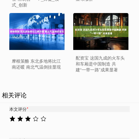
式_创新
配资宝 这国九成的火车头
摩根策酪 东北多地将比江
和车厢是中国制造 共
南还暖 南北气温倒挂显现
建“一带一路”成果显著
相关评论
本文评分
*