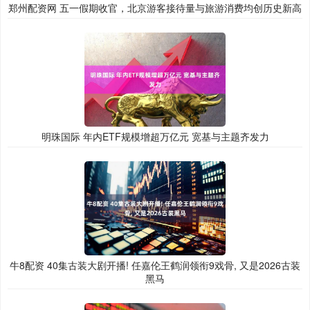
郑州配资网 五一假期收官，北京游客接待量与旅游消费均创历史新高
明珠国际 年内ETF规模增超万亿元 宽基与主题齐发力
牛8配资 40集古装大剧开播! 任嘉伦王鹤润领衔9戏骨, 又是2026古装
黑马