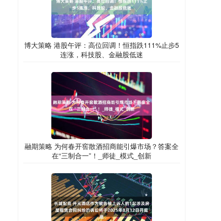
博大策略 港股午评：高位回调！恒指跌111%止步5
连涨，科技股、金融股低迷
融期策略 为何春开窖散酒招商能引爆市场？答案全
在“三制合一”！_师徒_模式_创新