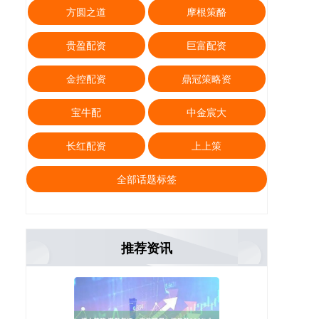
方圆之道
摩根策酪
贵盈配资
巨富配资
金控配资
鼎冠策略资
宝牛配
中金宸大
长红配资
上上策
全部话题标签
推荐资讯