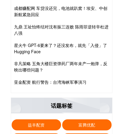
成都赚配网 车贷没还完，电池就趴窝！埃安、中创
新航紧急回应
九鼎 王祉怡终结对沈有振三连败 陈雨菲逆转辛杜进
八强
星火牛 GPT-6要来了？还没发布，就先「入侵」了
Hugging Face
非凡策略 五角大楼巨资弹药厂两年未产一炮弹，反
映出哪些问题？
亚金配资 航行警告：台湾海峡军事演习
话题标签
益丰配资
富腾优配